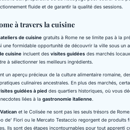
ctionnement fluide et de garantir la qualité des sessions.
ome à travers la cuisine
s
ateliers de cuisine
gratuits à Rome ne se limite pas à la pr
si une formidable opportunité de découvrir la ville sous un 
de cuisine
incluent des
visites guidées
des marchés locaux
e à sélectionner les meilleurs ingrédients.
ent un aperçu précieux de la culture alimentaire romaine, de
pratiques culinaires ancestrales. En plus des marchés, certai
isites guidées à pied
des quartiers historiques, où vous dé
 anecdotes liées à la
gastronomie italienne
.
Vatican
et le Colisée ne sont pas les seuls trésors de Rom
de' Fiori ou le Mercato Testaccio regorgent de produits fr
les. Ils sont des étapes incontournables pour tout apprenti c