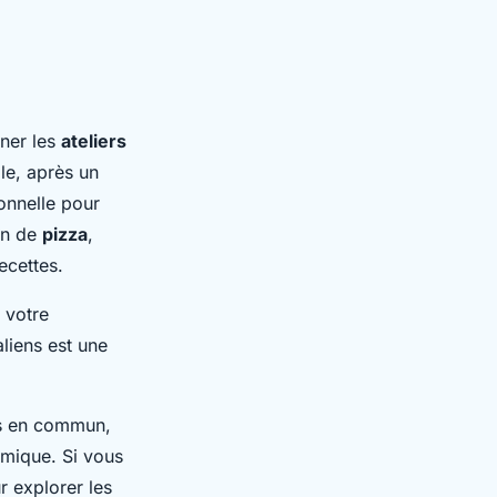
iner les
ateliers
le, après un
ionnelle pour
on de
pizza
,
ecettes.
 votre
aliens est une
ts en commun,
omique. Si vous
r explorer les