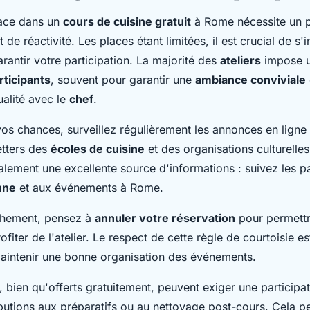
lace dans un
cours de cuisine gratuit
à Rome nécessite un 
 de réactivité. Les places étant limitées, il est crucial de s'
rantir votre participation. La majorité des
ateliers
impose 
rticipants
, souvent pour garantir une
ambiance conviviale
ualité avec le
chef
.
os chances, surveillez régulièrement les annonces en ligne 
tters des
écoles de cuisine
et des organisations culturelle
alement une excellente source d'informations : suivez les 
enne
et aux événements à Rome.
hement, pensez à
annuler votre réservation
pour permettr
fiter de l'atelier. Le respect de cette règle de courtoisie es
maintenir une bonne organisation des événements.
s, bien qu'offerts gratuitement, peuvent exiger une participa
butions aux préparatifs ou au nettoyage post-cours. Cela p