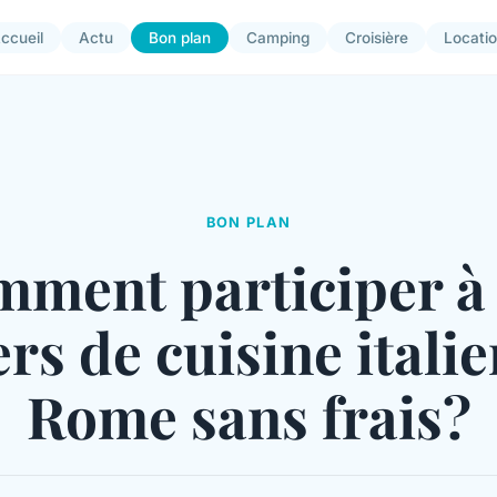
ccueil
Actu
Bon plan
Camping
Croisière
Locati
BON PLAN
ment participer à
ers de cuisine itali
Rome sans frais?