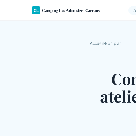
A
Accueil
›
Bon plan
Com
ateli