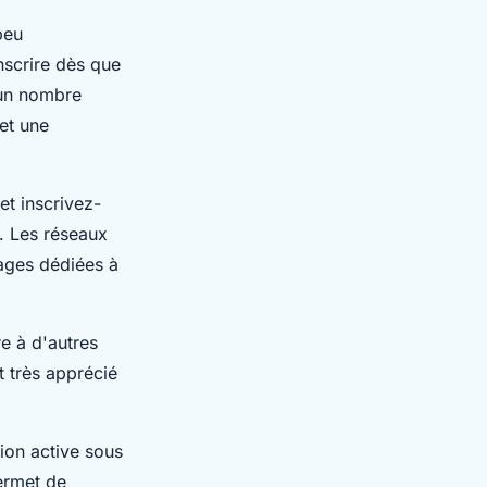
peu
inscrire dès que
un nombre
et une
et inscrivez-
s. Les réseaux
pages dédiées à
e à d'autres
t très apprécié
tion active sous
ermet de