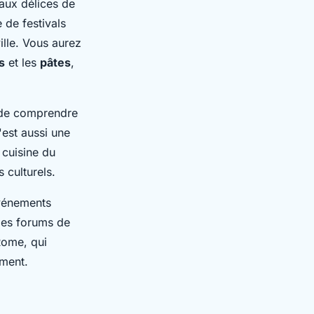
 aux délices de
 de festivals
ille. Vous aurez
s
et les
pâtes
,
, de comprendre
'est aussi une
cuisine du
 culturels.
événements
 les forums de
ome, qui
ement.