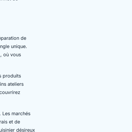
éparation de
angle unique.
, où vous
s produits
ns ateliers
couvrirez
e. Les marchés
ais et de
uisinier désireux