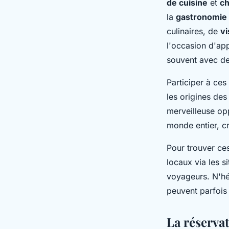
de cuisine
et
ch
la
gastronomie 
culinaires, de
vi
l'occasion d'ap
souvent avec des
Participer à ces
les origines des
merveilleuse op
monde entier, c
Pour trouver ce
locaux via les s
voyageurs. N'hé
peuvent parfois 
La réservat