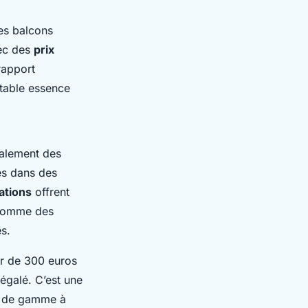
es balcons
ec des
prix
rapport
itable essence
galement des
és dans des
ations
offrent
comme des
s.
r de 300 euros
négalé. C’est une
t de gamme à