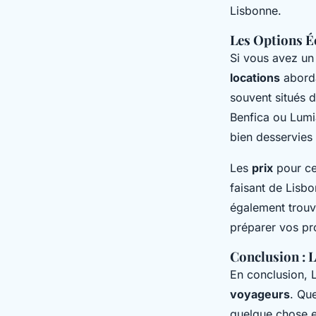
Lisbonne.
Les Options É
Si vous avez un
locations
aborda
souvent situés 
Benfica ou Lum
bien desservies
Les
prix
pour c
faisant de Lisb
également trou
préparer vos pr
Conclusion : 
En conclusion, 
voyageurs
. Qu
quelque chose e