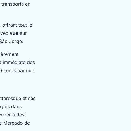
 transports en
offrant tout le
vec
vue
sur
São Jorge.
gèrement
té immédiate des
 euros par nuit
ttoresque et ses
ergés dans
ccéder à des
le Mercado de