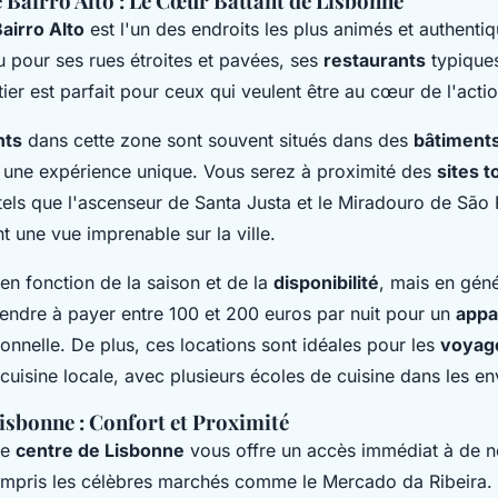
 Bairro Alto : Le Cœur Battant de Lisbonne
airro Alto
est l'un des endroits les plus animés et authenti
 pour ses rues étroites et pavées, ses
restaurants
typiques
ier est parfait pour ceux qui veulent être au cœur de l'actio
nts
dans cette zone sont souvent situés dans des
bâtiments
t une expérience unique. Vous serez à proximité des
sites t
els que l'ascenseur de Santa Justa et le Miradouro de São
nt une vue imprenable sur la ville.
en fonction de la saison et de la
disponibilité
, mais en géné
endre à payer entre 100 et 200 euros par nuit pour un
appa
onnelle. De plus, ces locations sont idéales pour les
voyag
cuisine locale, avec plusieurs écoles de cuisine dans les en
isbonne : Confort et Proximité
le
centre de Lisbonne
vous offre un accès immédiat à de 
compris les célèbres marchés comme le Mercado da Ribeira. 