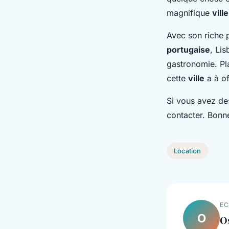
magnifique
ville
Avec son riche p
portugaise
, Li
gastronomie. Pl
cette
ville
a à off
Si vous avez de
contacter. Bon
Location
EC
O
O