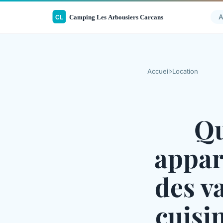
A
Accueil
›
Location
Qu
appar
des v
cuisin