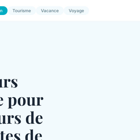
on
Tourisme
Vacance
Voyage
urs
e pour
urs de
ites de