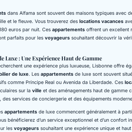
nts
dans Alfama sont souvent des maisons typiques avec d
ille et le fleuve. Vous trouverez des
locations vacances
av
 180 euros par nuit. Ces
appartements
offrent un excellent 
sont parfaits pour les
voyageurs
souhaitant découvrir la vér
de Luxe : Une Expérience Haut de Gamme
echerchent une expérience plus luxueuse, Lisbonne offre é
ilier de luxe
. Les
appartements
de luxe sont souvent situ
ifs comme Príncipe Real ou Avenida da Liberdade. Ces
loc
culaires sur la
ville
et des aménagements haut de gamme 
s, des services de conciergerie et des équipements moderne
es
appartements
de luxe commencent généralement à parti
ous bénéficierez d’un service exceptionnel et d’un confort i
our les
voyageurs
souhaitant une expérience unique et hau