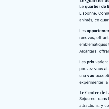
Le Quartier de
Le
quartier de B
Lisbonne. Connu
animés, ce quart
Les
apparteme
rénovés, offran
emblématiques t
Alcântara, offra
Les
prix
varient 
pouvez vous att
une
vue
excepti
expérimenter la 
Le Centre de L
Séjourner dans 
attractions, y 