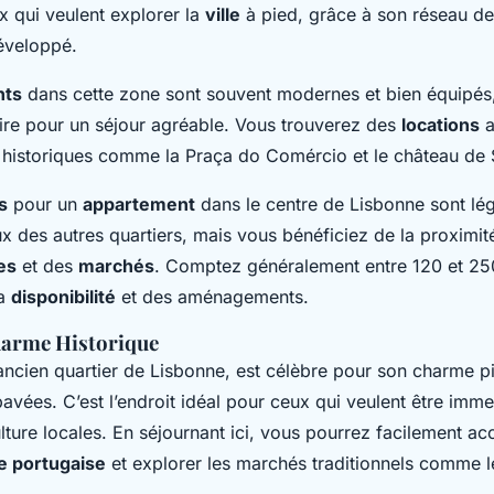
x qui veulent explorer la
ville
à pied, grâce à son réseau de
éveloppé.
nts
dans cette zone sont souvent modernes et bien équipés, 
ire pour un séjour agréable. Vous trouverez des
locations
a
istoriques comme la Praça do Comércio et le château de 
s
pour un
appartement
dans le centre de Lisbonne sont lé
ux des autres quartiers, mais vous bénéficiez de la proximi
es
et des
marchés
. Comptez généralement entre 120 et 250
la
disponibilité
et des aménagements.
harme Historique
ancien quartier de Lisbonne, est célèbre pour son charme pi
 pavées. C’est l’endroit idéal pour ceux qui veulent être imm
 culture locales. En séjournant ici, vous pourrez facilement a
e portugaise
et explorer les marchés traditionnels comme 