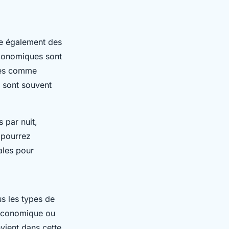
se également des
onomiques sont
ntes comme
t sont souvent
 par nuit,
 pourrez
ales pour
s les types de
conomique ou
vient dans cette