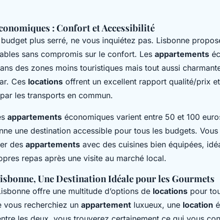
conomiques : Confort et Accessibilité
 budget plus serré, ne vous inquiétez pas. Lisbonne propo
bles sans compromis sur le confort. Les
appartements
éc
dans des zones moins touristiques mais tout aussi charma
iar. Ces
locations
offrent un excellent rapport qualité/prix e
 par les transports en commun.
es
appartements
économiques varient entre 50 et 100 euros
onne une destination accessible pour tous les budgets. Vous
ver des
appartements
avec des cuisines bien équipées, idé
opres repas après une visite au marché local.
Lisbonne, Une Destination Idéale pour les Gourmets
Lisbonne offre une multitude d’options de
locations
pour tou
e vous recherchiez un
appartement
luxueux, une
location
é
ntre les deux, vous trouverez certainement ce qui vous con