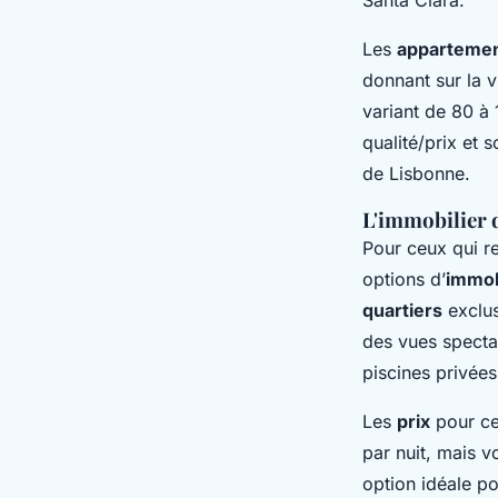
Santa Clara.
Les
apparteme
donnant sur la v
variant de 80 à
qualité/prix et 
de Lisbonne.
L'immobilier 
Pour ceux qui r
options d’
immob
quartiers
exclus
des vues specta
piscines privée
Les
prix
pour c
par nuit, mais v
option idéale p