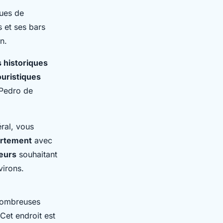
ques de
 et ses bars
n.
 historiques
ouristiques
 Pedro de
ral, vous
rtement
avec
eurs
souhaitant
virons.
nombreuses
Cet endroit est