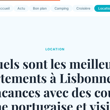
ccueil
Actu
Bon plan
Camping
Croisière
Locati
LOCATION
els sont les meille
tements à Lisbonn
acances avec des co
e portugaise et vis